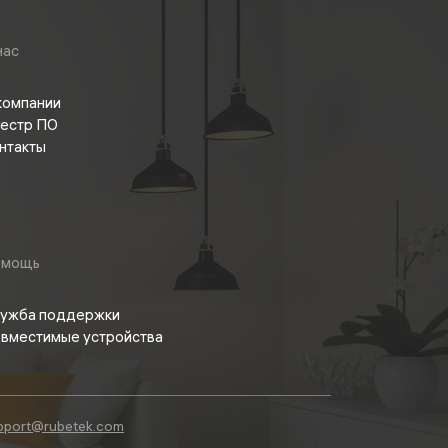
нас
компании
естр ПО
нтакты
омощь
ужба поддержки
вместимые устройства
pport@rubetek.com